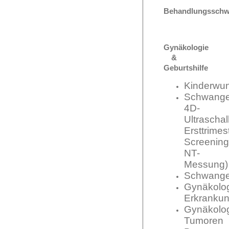
Behandlungsschw
Gynäkologie
&
Geburtshilfe
Kinderwu
Schwange
4D-
Ultraschall
Ersttrimes
Screening
NT-
Messung)
Schwange
Gynäkolo
Erkranku
G
ynäkolo
Tumoren