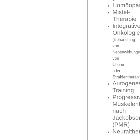
Homöopat
Mistel-
Therapie
Integrativ
Onkologie
(Behandlung
von
Nebenwirkunge
von
Chemo-
oder
Strahlentherapi
Autogene
Training
Progressi
Muskelen
nach
Jackobso
(PMR)
Neuralthe