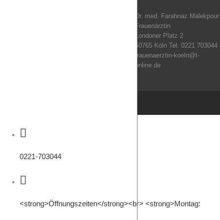
Dr. med. Farahnaz Malekpour
Frauenärztin
Londoner Platz 2
50765 Köln Tel. 0221 703044
frauenaerztin-koeln@t-
online.de
0221-703044
<strong>Öffnungszeiten</strong><br> <strong>Montag: