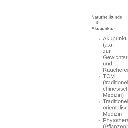
Naturheilkunde
&
Akupunktur
Akupunkt
(u.a.
zur
Gewichtsr
und
Rauchere
TCM
(traditionel
chinesisc
Medizin)
Traditionel
orientalis
Medizin
Phytother
(Pflanzen