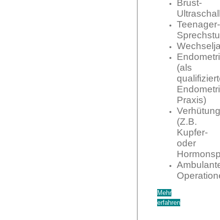
Brust-
Ultraschal
Teenager-
Sprechst
Wechselj
Endometr
(als
qualifizier
Endometri
Praxis)
Verhütun
(Z.B.
Kupfer-
oder
Hormonspi
Ambulant
Operation
Mehr
erfahren