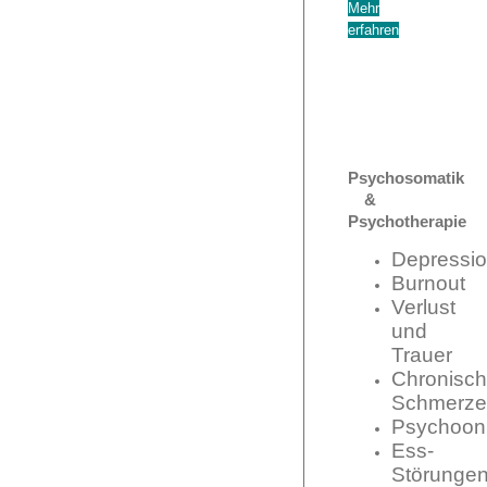
Mehr
erfahren
Psychosomatik
&
Psychotherapie
Depressi
Burnout
Verlust
und
Trauer
Chronisc
Schmerze
Psychoon
Ess-
Störunge