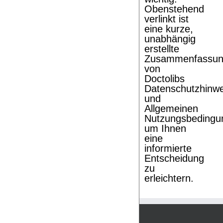
Obenstehend
verlinkt ist
eine kurze,
unabhängig
erstellte
Zusammenfassu
von
Doctolibs
Datenschutzhinw
und
Allgemeinen
Nutzungsbedingu
um Ihnen
eine
informierte
Entscheidung
zu
erleichtern.