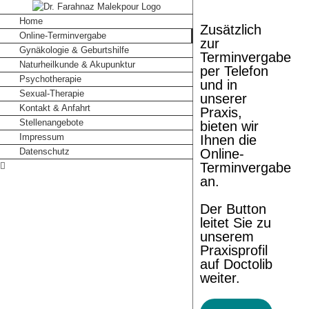
Skip
to
Home
Zusätzlich
content
Online-Terminvergabe
zur
Gynäkologie & Geburtshilfe
Terminvergabe
Naturheilkunde & Akupunktur
per Telefon
Psychotherapie
und in
Sexual-Therapie
unserer
Kontakt & Anfahrt
Praxis,
Stellenangebote
bieten wir
Impressum
Ihnen die
Datenschutz
Online-
Terminvergabe
an.
Der Button
leitet Sie zu
unserem
Praxisprofil
auf Doctolib
weiter.