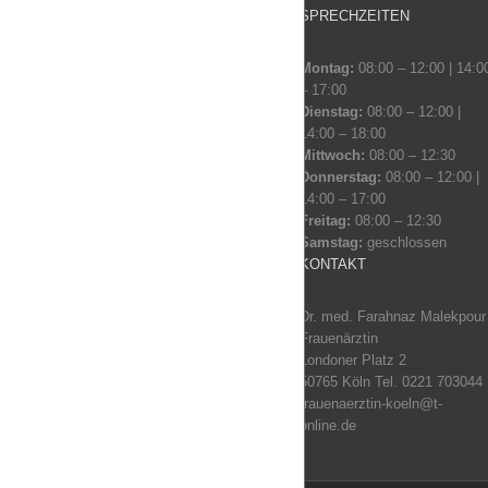
SPRECHZEITEN
Montag:
08:00 – 12:00 | 14:0
– 17:00
Dienstag:
08:00 – 12:00 |
14:00 – 18:00
Mittwoch:
08:00 – 12:30
Donnerstag:
08:00 – 12:00 |
14:00 – 17:00
Freitag:
08:00 – 12:30
Samstag:
geschlossen
KONTAKT
Dr. med. Farahnaz Malekpour
Frauenärztin
Londoner Platz 2
50765 Köln Tel. 0221 703044
frauenaerztin-koeln@t-
online.de