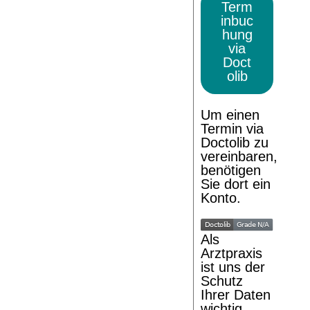
Term
inbuc
hung
via
Doct
olib
Um einen
Termin via
Doctolib zu
vereinbaren,
benötigen
Sie dort ein
Konto.
Als
Arztpraxis
ist uns der
Schutz
Ihrer Daten
wichtig.