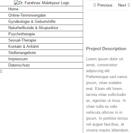
Skip
Previous
Next
to
Home
content
Online-Terminvergabe
Gynäkologie & Geburtshilfe
Naturheilkunde & Akupunktur
Psychotherapie
Sexual-Therapie
Kontakt & Anfahrt
Project Description
Stellenangebote
Impressum
Lorem ipsum dolor sit
amet, consectetur
Datenschutz
adipiscing elit.
Pellentesque sed varius
ipsum, vitae sodales
erat. Etiam elit lorem,
lacinia vitae sollicitudin
ac, egestas ut risus. In
vitae nulla eu odio
vehicula ultrices in in
ipsum. In porttitor lectus
vel augue faucibus, at
viverra mauris bibendum.