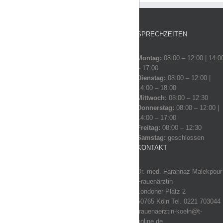
SPRECHZEITEN
Montag:
08:00 – 12:00 | 14:0
– 17:00
Dienstag:
08:00 – 12:00 |
14:00 – 18:00
Mittwoch:
08:00 – 12:30
Donnerstag:
08:00 – 12:00 |
14:00 – 17:00
Freitag:
08:00 – 12:30
Samstag:
geschlossen
KONTAKT
Dr. med. Farahnaz Malekpour
Frauenärztin
Londoner Platz 2
50765 Köln Tel. 0221 703044
frauenaerztin-koeln@t-
online.de