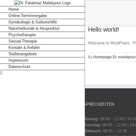
Skip
to
Home
content
Online-Terminvergabe
Gynäkologie & Geburtshilfe
Naturheilkunde & Akupunktur
Hello world!
Psychotherapie
Sexual-Therapie
Welcome to WordPress. This i
Kontakt & Anfahrt
Stellenangebote
By
Homepage Dr. malekpour
Impressum
Datenschutz
SPRECHZEITEN
Montag:
08:00 – 12:00 | 14:0
Dienstag:
08:00 – 12:00 | 14:
Mittwoch:
08:00 – 12:30