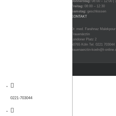
Donnerstag:
08:00 – 12:00 | 
Freitag:
08:00 – 12:30
Samstag:
geschlossen
KONTAKT
Dr. med. Farahnaz Malekpour
Frauenärztin
Londoner Platz 2
50765 Köln Tel. 0221 703044
frauenaerztin-koeln@t-online.
0221-703044