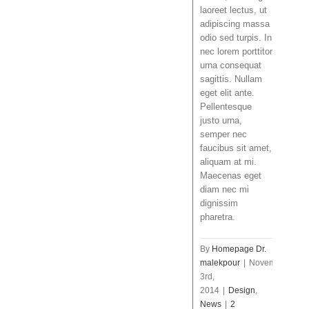
laoreet lectus, ut
adipiscing massa
odio sed turpis. In
nec lorem porttitor
urna consequat
sagittis. Nullam
eget elit ante.
Pellentesque
justo urna,
semper nec
faucibus sit amet,
aliquam at mi.
Maecenas eget
diam nec mi
dignissim
pharetra.
By
Homepage Dr.
malekpour
|
November
3rd,
2014
|
Design
,
News
|
2