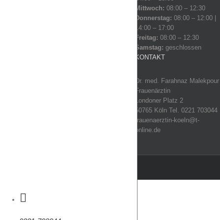
Mittwoch:
08:00 – 12:30
Donnerstag:
08:00 – 12:00 |
14:00 – 17:00
Freitag:
08:00 – 12:30
Samstag:
geschlossen
KONTAKT
Dr. med. Farahnaz Malekpour
Frauenärztin
Londoner Platz 2
50765 Köln Tel. 0221 703044
frauenaerztin-koeln@t-
online.de