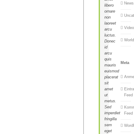
News
libero
ornare
Uncat
non
laoreet
Vide
arcu
luctus.
Worl
Donec
id
arcu
quis
Meta
mauris
euismod
Anme
placerat
sit
amet
Eintr
ut
Feed
metus.
Sed
Komm
imperdiet
Feed
fringilla
sem
Word
eget