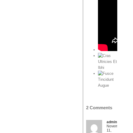
Cras
Ultricies
Et
Ibhi
Fusce
Tincidunt
Augue
2 Comments
admin
November
11,