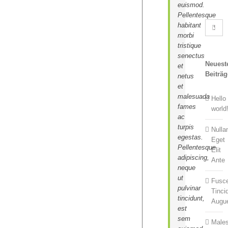
euismod.
Pellentesque
Search
habitant
for:
morbi
tristique
senectus
Neuest
et
Beiträg
netus
et
malesuada
Hello
fames
world
ac
turpis
Null
egestas.
Eget
Pellentesque
Elit
adipiscing,
Ante
neque
ut
Fusc
pulvinar
Tinci
tincidunt,
Augu
est
sem
Male