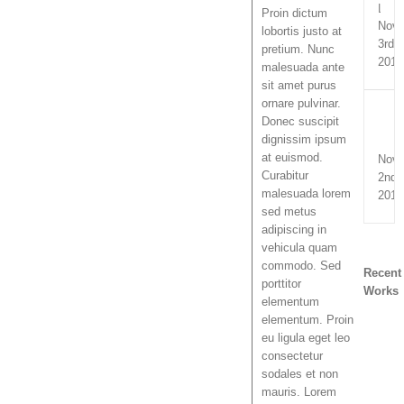
Lect
Proin dictum
Nov
lobortis justo at
3rd,
pretium. Nunc
2014
malesuada ante
sit amet purus
ornare pulvinar.
Donec suscipit
dignissim ipsum
at euismod.
Nov
Curabitur
2nd,
malesuada lorem
2014
sed metus
adipiscing in
vehicula quam
commodo. Sed
Recent
porttitor
Works
elementum
elementum. Proin
eu ligula eget leo
consectetur
sodales et non
mauris. Lorem