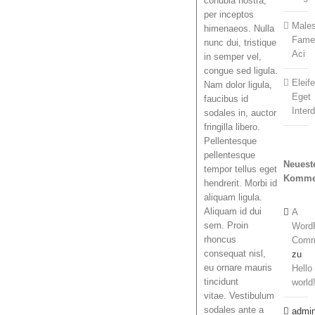
conubia nostra,
per inceptos
Male
himenaeos. Nulla
Fame
nunc dui, tristique
Aci
in semper vel,
congue sed ligula.
Eleif
Nam dolor ligula,
Eget
faucibus id
Inter
sodales in, auctor
fringilla libero.
Pellentesque
pellentesque
Neuest
tempor tellus eget
Komme
hendrerit. Morbi id
aliquam ligula.
Aliquam id dui
A
sem. Proin
Word
rhoncus
Comm
consequat nisl,
zu
eu ornare mauris
Hello
tincidunt
world
vitae. Vestibulum
sodales ante a
admi