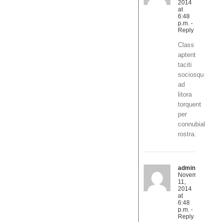
2014
at
6:48
p.m.
-
Reply
Class
aptent
taciti
sociosqu
ad
litora
torquent
per
connubial
rostra.
admin
November
11,
2014
at
6:48
p.m.
-
Reply