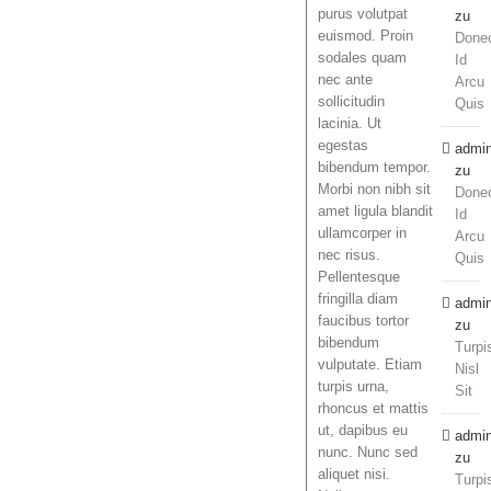
purus volutpat
zu
euismod. Proin
Done
sodales quam
Id
nec ante
Arcu
sollicitudin
Quis
lacinia. Ut
egestas
admi
bibendum tempor.
zu
Morbi non nibh sit
Done
amet ligula blandit
Id
ullamcorper in
Arcu
nec risus.
Quis
Pellentesque
fringilla diam
admi
faucibus tortor
zu
bibendum
Turpi
vulputate. Etiam
Nisl
turpis urna,
Sit
rhoncus et mattis
ut, dapibus eu
admi
nunc. Nunc sed
zu
aliquet nisi.
Turpi