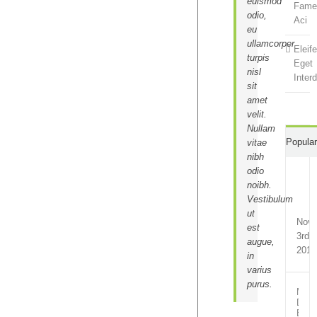
euismod
Fame
odio,
Aci
eu
ullamcorper
Eleif
turpis
Eget
nisl
Inter
sit
amet
velit.
Nullam
Popula
vitae
nibh
odio
noibh.
Vestibulum
ut
Nov
est
3rd,
augue,
2014
in
varius
purus.
Morb
Dui
Et