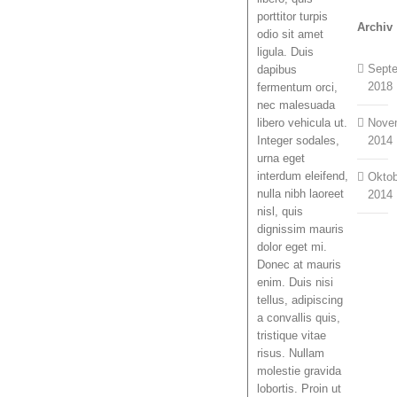
porttitor turpis
Archiv
odio sit amet
ligula. Duis
Sept
dapibus
2018
fermentum orci,
nec malesuada
Nove
libero vehicula ut.
2014
Integer sodales,
urna eget
interdum eleifend,
Okto
nulla nibh laoreet
2014
nisl, quis
dignissim mauris
dolor eget mi.
Donec at mauris
enim. Duis nisi
tellus, adipiscing
a convallis quis,
tristique vitae
risus. Nullam
molestie gravida
lobortis. Proin ut