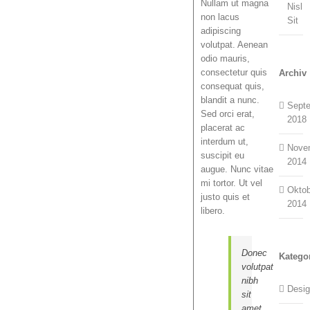
Nullam ut magna
Nisl
non lacus
Sit
adipiscing
volutpat. Aenean
odio mauris,
consectetur quis
Archiv
consequat quis,
blandit a nunc.
Sept
Sed orci erat,
2018
placerat ac
interdum ut,
Nove
suscipit eu
2014
augue. Nunc vitae
mi tortor. Ut vel
Okto
justo quis et
2014
libero.
Donec
Katego
volutpat
nibh
Desi
sit
amet