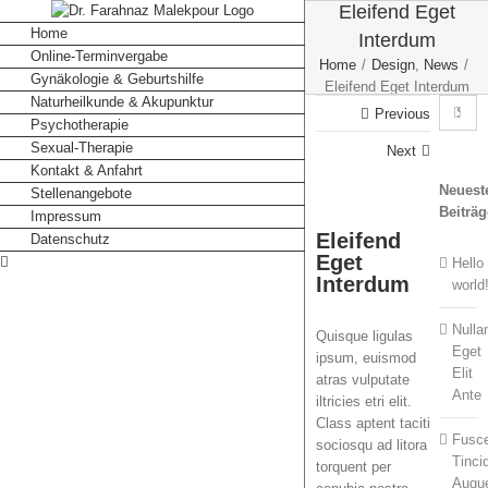
Eleifend Eget
Skip
to
Home
Interdum
content
Online-Terminvergabe
Home
/
Design
,
News
/
Gynäkologie & Geburtshilfe
Eleifend Eget Interdum
Naturheilkunde & Akupunktur
Search
Previous
Psychotherapie
for:
Sexual-Therapie
Next
Kontakt & Anfahrt
Neuest
Stellenangebote
Beiträg
Impressum
Eleifend
Datenschutz
Eget
Hello
Interdum
world
Null
Quisque ligulas
Eget
ipsum, euismod
Elit
atras vulputate
Ante
iltricies etri elit.
Class aptent taciti
Fusc
sociosqu ad litora
Tinci
torquent per
Augu