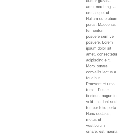
auctor gravida
arcu, nec fringilla
orci aliquet ut.
Nullam eu pretium
purus. Maecenas
fermentum
posuere sem vel
posuere. Lorem
ipsum dolor sit
amet, consectetur
adipiscing elit.
Morbi ornare
convallis lectus a
faucibus.
Praesent et urna
turpis. Fusce
tincidunt augue in
velit tincidunt sed
tempor felis porta.
Nunc sodales,
metus ut
vestibulum
ornare, est magna