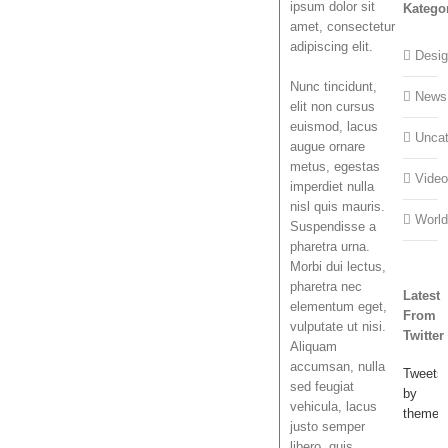
ipsum dolor sit
Katego
amet, consectetur
adipiscing elit.
Desi
Nunc tincidunt,
News
elit non cursus
euismod, lacus
Uncat
augue ornare
metus, egestas
Vide
imperdiet nulla
nisl quis mauris.
Worl
Suspendisse a
pharetra urna.
Morbi dui lectus,
pharetra nec
Latest
elementum eget,
From
vulputate ut nisi.
Twitter
Aliquam
accumsan, nulla
Tweets
sed feugiat
by
vehicula, lacus
theme_
justo semper
libero, quis